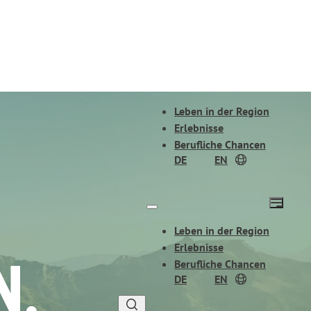
Leben in der Region
Erlebnisse
Berufliche Chancen
DE
EN
Leben in der Region
Erlebnisse
N,
Berufliche Chancen
DE
EN