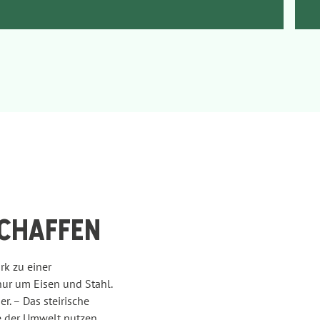
SCHAFFEN
rk zu einer
nur um Eisen und Stahl.
r. – Das steirische
ie der Umwelt nutzen.